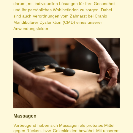
darum, mit individuellen Lösungen für Ihre Gesundheit
und Ihr persönliches Wohlbefinden zu sorgen. Dabei
sind auch Verordnungen vom Zahnarzt bei Cranio
Mandibulärer Dysfunktion (CMD) eines unserer
Anwendungsfelder.
Massagen
Vorbeugend haben sich Massagen als probates Mittel
gegen Rücken- bzw. Gelenkleiden bewährt. Mit unserem