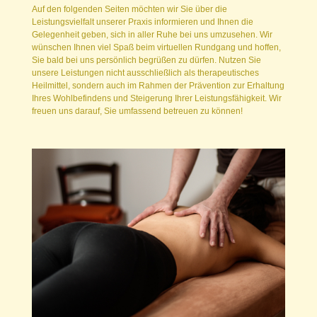
Auf den folgenden Seiten möchten wir Sie über die
Leistungsvielfalt unserer Praxis informieren und Ihnen die
Gelegenheit geben, sich in aller Ruhe bei uns umzusehen. Wir
wünschen Ihnen viel Spaß beim virtuellen Rundgang und hoffen,
Sie bald bei uns persönlich begrüßen zu dürfen. Nutzen Sie
unsere Leistungen nicht ausschließlich als therapeutisches
Heilmittel, sondern auch im Rahmen der Prävention zur Erhaltung
Ihres Wohlbefindens und Steigerung Ihrer Leistungsfähigkeit. Wir
freuen uns darauf, Sie umfassend betreuen zu können!